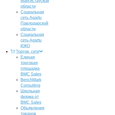
Мангистауской
области
Социальная
сеть Agartu
Павлодарской
области
Социальная
сеть Agartu
ЮКО
Торгов. сети
Единая
торговая
площадка
BMC Sales
BenchMark
Consulting
Школьная
форма от
BMC Sales
Объявления
товаров