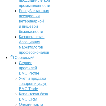
продукции легкой
промышленности
Республиканская
ассоциация
ветеринарной
и пищевой
безопасности
Казахстанская
Ассоциация
маркетологов
профессионалов
Сервисы
Сервис
профилей
BMC Profile
Учет и продажа
товаров и услуг
BMC Trade
Клиентская база
BMC CRM
Онлайн карта