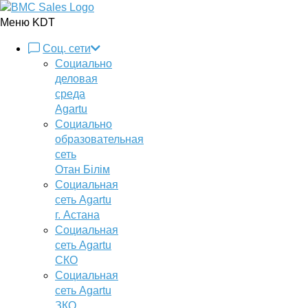
Меню KDT
Соц. сети
Социально
деловая
среда
Agartu
Социально
образовательная
сеть
Отан Бiлiм
Социальная
сеть Agartu
г. Астана
Социальная
сеть Agartu
СКО
Социальная
сеть Agartu
ЗКО