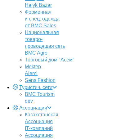
Halyk Bazar
Форменная
и спец. одежда
от BMC Sales
Национальная
товаро-
проводящая сеть
BMC Agro
Торговый дом "Асем"
Mektep
Alemi
Sens Fashion
Туристич. сети
BMC Tourism
dev
Ассоциации
Казахстанская
Ассоциация
IT-компаний
Ассоциация