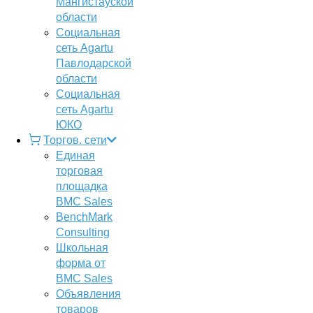
Мангистауской
области
Социальная
сеть Agartu
Павлодарской
области
Социальная
сеть Agartu
ЮКО
Торгов. сети
Единая
торговая
площадка
BMC Sales
BenchMark
Consulting
Школьная
форма от
BMC Sales
Объявления
товаров