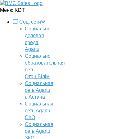
Меню KDT
Соц. сети
Социально
деловая
среда
Agartu
Социально
образовательная
сеть
Отан Бiлiм
Социальная
сеть Agartu
г. Астана
Социальная
сеть Agartu
СКО
Социальная
сеть Agartu
ЗКО