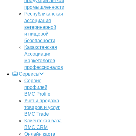
продукции легкой
промышленности
Республиканская
ассоциация
ветеринарной
и пищевой
безопасности
Казахстанская
Ассоциация
маркетологов
профессионалов
Сервисы
Сервис
профилей
BMC Profile
Учет и продажа
товаров и услуг
BMC Trade
Клиентская база
BMC CRM
Онлайн карта