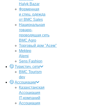
Halyk Bazar
Форменная
и спец. одежда
от BMC Sales
Национальная
товаро-
проводящая сеть
BMC Agro
Торговый дом "Асем"
Mektep
Alemi
Sens Fashion
Туристич. сети
BMC Tourism
dev
Ассоциации
Казахстанская
Ассоциация
IT-компаний
Ассоциация