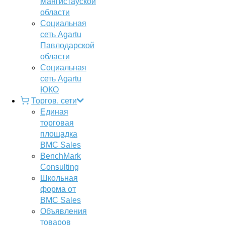
Мангистауской
области
Социальная
сеть Agartu
Павлодарской
области
Социальная
сеть Agartu
ЮКО
Торгов. сети
Единая
торговая
площадка
BMC Sales
BenchMark
Consulting
Школьная
форма от
BMC Sales
Объявления
товаров