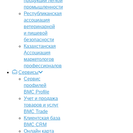
продукции легкой
промышленности
Республиканская
ассоциация
ветеринарной
и пищевой
безопасности
Казахстанская
Ассоциация
маркетологов
профессионалов
Сервисы
Сервис
профилей
BMC Profile
Учет и продажа
товаров и услуг
BMC Trade
Клиентская база
BMC CRM
Онлайн карта