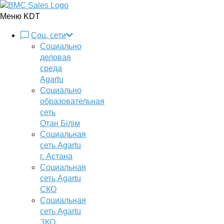
Меню KDT
Соц. сети
Социально
деловая
среда
Agartu
Социально
образовательная
сеть
Отан Бiлiм
Социальная
сеть Agartu
г. Астана
Социальная
сеть Agartu
СКО
Социальная
сеть Agartu
ЗКО