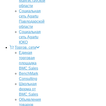
Мангистауской
области
Социальная
сеть Agartu
Павлодарской
области
Социальная
сеть Agartu
ЮКО
Торгов. сети
Единая
торговая
площадка
BMC Sales
BenchMark
Consulting
Школьная
форма от
BMC Sales
Объявления
товаров