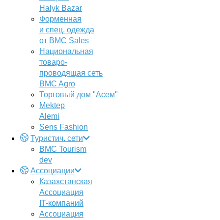
Halyk Bazar
Форменная
и спец. одежда
от BMC Sales
Национальная
товаро-
проводящая сеть
BMC Agro
Торговый дом "Асем"
Mektep
Alemi
Sens Fashion
Туристич. сети
BMC Tourism
dev
Ассоциации
Казахстанская
Ассоциация
IT-компаний
Ассоциация