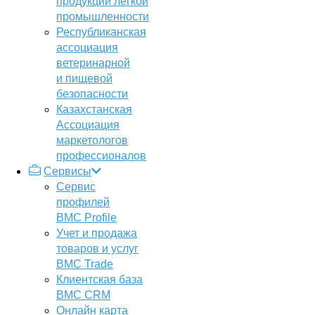
продукции легкой
промышленности
Республиканская
ассоциация
ветеринарной
и пищевой
безопасности
Казахстанская
Ассоциация
маркетологов
профессионалов
Сервисы
Сервис
профилей
BMC Profile
Учет и продажа
товаров и услуг
BMC Trade
Клиентская база
BMC CRM
Онлайн карта