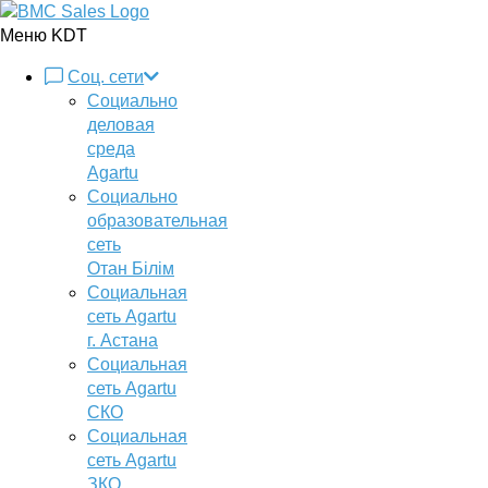
Меню KDT
Соц. сети
Социально
деловая
среда
Agartu
Социально
образовательная
сеть
Отан Бiлiм
Социальная
сеть Agartu
г. Астана
Социальная
сеть Agartu
СКО
Социальная
сеть Agartu
ЗКО