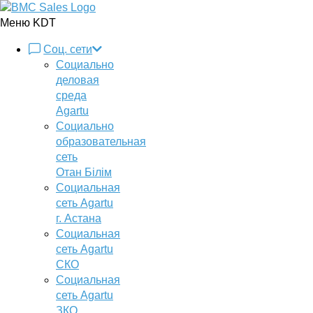
Меню KDT
Соц. сети
Социально
деловая
среда
Agartu
Социально
образовательная
сеть
Отан Бiлiм
Социальная
сеть Agartu
г. Астана
Социальная
сеть Agartu
СКО
Социальная
сеть Agartu
ЗКО