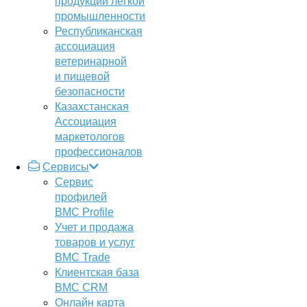
продукции легкой
промышленности
Республиканская
ассоциация
ветеринарной
и пищевой
безопасности
Казахстанская
Ассоциация
маркетологов
профессионалов
Сервисы
Сервис
профилей
BMC Profile
Учет и продажа
товаров и услуг
BMC Trade
Клиентская база
BMC CRM
Онлайн карта