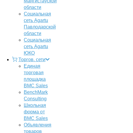
Мангистауской
области
Социальная
сеть Agartu
Павлодарской
области
Социальная
сеть Agartu
ЮКО
Торгов. сети
Единая
торговая
площадка
BMC Sales
BenchMark
Consulting
Школьная
форма от
BMC Sales
Объявления
товаров