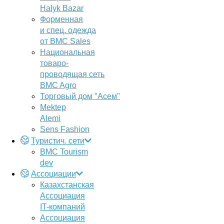
Halyk Bazar
Форменная
и спец. одежда
от BMC Sales
Национальная
товаро-
проводящая сеть
BMC Agro
Торговый дом "Асем"
Mektep
Alemi
Sens Fashion
Туристич. сети
BMC Tourism
dev
Ассоциации
Казахстанская
Ассоциация
IT-компаний
Ассоциация