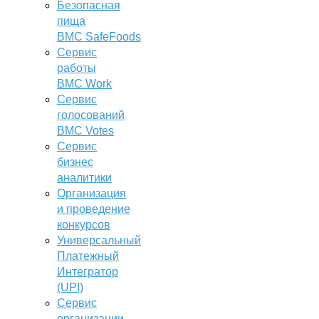
Безопасная
пища
BMC SafeFoods
Сервис
работы
BMC Work
Сервис
голосований
BMC Votes
Сервис
бизнес
аналитики
Организация
и проведение
конкурсов
Универсальный
Платежный
Интегратор
(UPI)
Сервис
организации