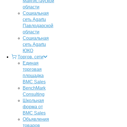
Мангистауской
области
Социальная
сеть Agartu
Павлодарской
области
Социальная
сеть Agartu
ЮКО
Торгов. сети
Единая
торговая
площадка
BMC Sales
BenchMark
Consulting
Школьная
форма от
BMC Sales
Объявления
товаров