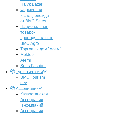
Halyk Bazar
Форменная
и спец. одежда
от BMC Sales
Национальная
товаро-
проводящая сеть
BMC Agro
Торговый дом "Асем"
Mektep
Alemi
Sens Fashion
Туристич. сети
BMC Tourism
dev
Ассоциации
Казахстанская
Ассоциация
IT-компаний
Ассоциация