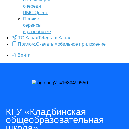
очереди
BMC Queue
Прочие
сервисы
в разработке
TG Канал
Telegram Канал
Прилож.
Скачать мобильное приложение
Войти
КГУ «Кладбинская
общеобразовательная
школа»