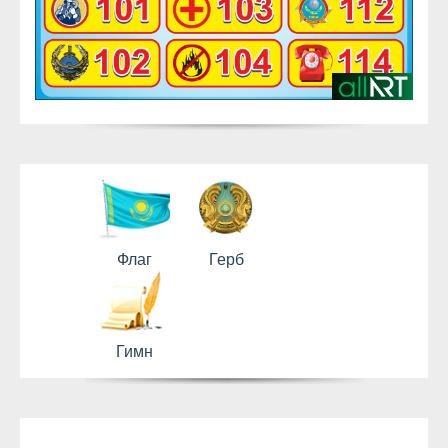
Флаг
Герб
Гимн