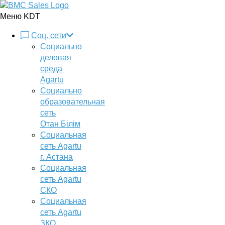
Меню KDT
Соц. сети
Социально
деловая
среда
Agartu
Социально
образовательная
сеть
Отан Бiлiм
Социальная
сеть Agartu
г. Астана
Социальная
сеть Agartu
СКО
Социальная
сеть Agartu
ЗКО